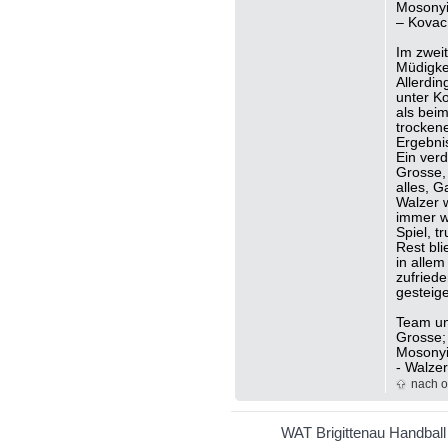
Mosonyi;
– Kovac
Im zweit
Müdigke
Allerdi
unter K
als beim
trocken
Ergebni
Ein verd
Grosse, 
alles, G
Walzer w
immer w
Spiel, t
Rest bli
in alle
zufried
gesteig
Team un
Grosse;
Mosonyi
- Walzer
nach 
WAT Brigittenau Handball